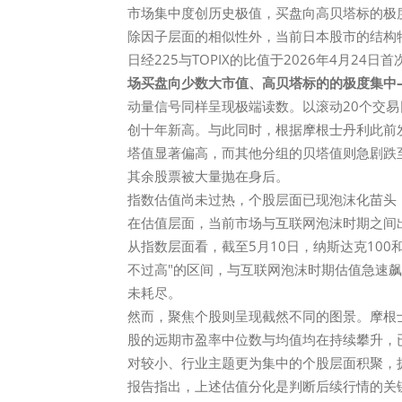
市场集中度创历史极值，买盘向高贝塔标的极
除因子层面的相似性外，当前日本股市的结构
日经225与TOPIX的比值于2026年4月2
场买盘向少数大市值、高贝塔标的的极度集中—
动量信号同样呈现极端读数。以滚动20个交易日
创十年新高。与此同时，根据摩根士丹利此前发布的"贝
塔值显著偏高，而其他分组的贝塔值则急剧跌
其余股票被大量抛在身后。
指数估值尚未过热，个股层面已现泡沫化苗头
在估值层面，当前市场与互联网泡沫时期之间
从指数层面看，截至5月10日，纳斯达克100和
不过高"的区间，与互联网泡沫时期估值急速
未耗尽。
然而，聚焦个股则呈现截然不同的图景。摩根士丹利研
股的远期市盈率中位数与均值均在持续攀升，已
对较小、行业主题更为集中的个股层面积聚，
报告指出，上述估值分化是判断后续行情的关