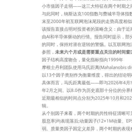
小市值因子走弱——这三大特征在两个时期之
与此同时，纳斯达克100指数与费城半导体指数(
末至2000年初互联网泡沫尾段的走势高度相
该报告直接点明对投资者的策略含义：由于近
由AI和半导体驱动的行情。报告同时提示，
的同时，保持对潜在逆转的警惕。以互联网泡沫末
参照，
未来六个月或是需要重点关注的时间窗
因子结构高度吻合，量化指标指向1999年
摩根士丹利团队使用马氏距离(Mahalanobis 
以13个因子类别作为衡量维度，得出的结论
具体而言，马氏距离最低——即与2026年4月
年2月之间。以8.0作为历史底部十分位的分
近期最相似的时间点分别为2025年10月和20
辑。
从个别因子来看，两个时期的共性特征清晰可见
股息率)均表现落后;动量因子(12×1M动量、
弱。质量类因子因定义差异，两个时期的表现