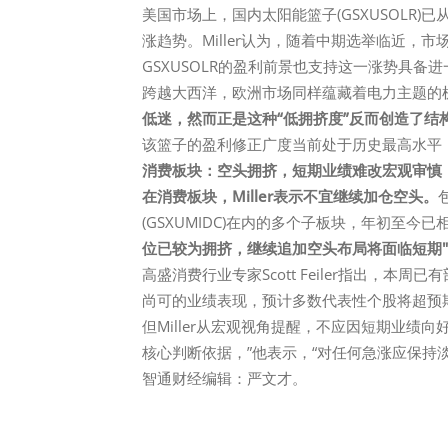
美国市场上，国内太阳能篮子(GSXUSOLR)已
涨趋势。Miller认为，随着中期选举临近，
GSXUSOLR的盈利前景也支持这一涨势具备
跨越大西洋，欧洲市场同样蕴藏着电力主题的
低迷，然而正是这种“低拥挤度”反而创造了结
该篮子的盈利修正广度当前处于历史最高水平
消费板块：空头拥挤，短期业绩难改宏观审慎
在消费板块，Miller表示不宜继续加仓空头。
(GSXUMIDC)在内的多个子板块，年初至今已
位已较为拥挤，继续追加空头布局将面临短期"
高盛消费行业专家Scott Feiler指出，本周已
尚可的业绩表现，预计多数代表性个股将超预
但Miller从宏观视角提醒，不应因短期业绩
核心判断依据，”他表示，“对任何急涨应保持淡
智通财经编辑：严文才。