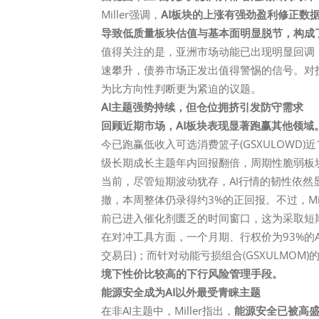
Miller强调，
AI板块的上涨有强劲盈利修正数
导致低质量板块估值与基本面明显脱节，构成
值得关注的是，亚洲市场动能已出现明显回调
速攀升，债券市场正发出值得警惕的信号。对
为比方向性判断更为紧迫的议题。
AI主题强势持续，但仓位拥挤引发防守需求
回顾近期市场，AI板块表现显著跑赢其他领域
今已跑赢低收入可选消费篮子(GSXULOWD
级长期成长主题年内回报翻倍，周期性脆弱板
当前，尽管短期波动犹存，AI行情的韧性依然显现
撤，本周整体仍录得约3%的正回报。不过，Mi
前已进入催化剂匮乏的时间窗口，这为采取短
在对冲工具方面，一个月期、行权价为93%的AI宽基
交易日)；而针对动能亏损组合(GSXULMOM
境下性价比较高的下行风险管理手段。
能源安全成为AI以外最受青睐主题
在非AI主题中，Miller指出，
能源安全已被高