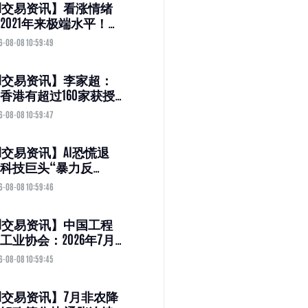
M交易资讯】看涨情绪
2021年来极端水平！美
弹之际美银泼冷水：
6-08-08 10:59:49
者应降低风险资产敞
M交易资讯】李家超：
香港有超过160家获授
险公司 包括三家以香
6-08-08 10:59:47
集团监管基地的国际
集团
M交易资讯】AI恐慌退
科技巨头“暴力反
：是王者归来还是昙花
6-08-08 10:59:46
？
M交易资讯】中国工程
工业协会：2026年7月
各类挖掘机19521台 同
6-08-08 10:59:45
长13.9%
M交易资讯】7月非农降