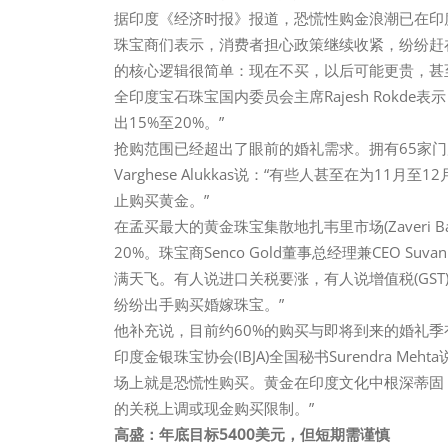
据印度《经济时报》报道，恐慌性购金浪潮已在印
珠宝商们表示，消费者担心政策继续收紧，纷纷赶
的核心逻辑很简单：现在不买，以后可能更贵，甚
全印度宝石珠宝国内委员会主席Rajesh Rokd
出15%至20%。”
抢购范围已经超出了眼前的婚礼需求。拥有65家门店的J
Varghese Alukkas说：“有些人甚至在为1
止购买黄金。”
在孟买最大的黄金珠宝集散地扎韦里市场(Zaveri 
20%。珠宝商Senco Gold董事总经理兼CEO Su
满天飞。有人说进口关税要涨，有人说增值税(GS
纷纷出手购买婚嫁珠宝。”
他补充说，目前约60%的购买与即将到来的婚礼
印度金银珠宝协会(IBJA)全国秘书Surendra Me
场上就是恐慌性购买。黄金在印度文化中根深蒂固
的关税上调或现金购买限制。”
高盛：年底目标5400美元，但短期需谨慎