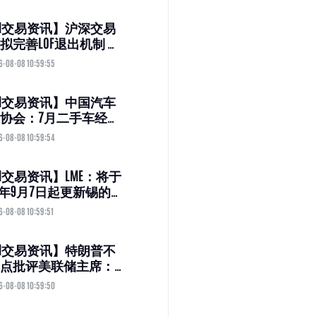
M交易资讯】沪深交易
拟完善LOF退出机制 商
LOF、QDII LOF最晚
6-08-08 10:59:55
27年底终止上市
M交易资讯】中国汽车
协会：7月二手车经理
数为40.1% 同比下降1.6
6-08-08 10:59:54
分点
M交易资讯】LME：将于
26年9月7日起更新锡的收
计算方式
6-08-08 10:59:51
M交易资讯】特朗普不
点批评美联储主席：
压力转向整个理事会
6-08-08 10:59:50