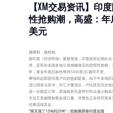
【XM交易资讯】印
性抢购潮，高盛：年底
美元
越限制，越抢购。
据印度《经济时报》最新报道，印度政府近期出台
求，反而在全国各地引发婚嫁珠宝的恐慌性抢购。与此
申，黄金年底目标价维持5400美元/盎司不变。
事情的起因是印度卢比的急剧贬值。由于中东地区
进口国首当其冲，外汇大量流出，卢比跌至历史低
进一步稳定汇率，莫迪政府先是呼吁民众减少购金
天后又直接限制黄金进口量，并警告正在研究更多
结果适得其反。
“两天涨了15%到20%”：抢购潮席卷印度全国