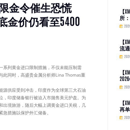
度限金令催生恐慌
【X
金价仍看至5400
所：
品期货
202
20
【X
流通
人指
202
个百
一系列黄金进口限制措施，不仅未能压制需
【X
同时，高盛贵金属分析师Lina Thomas重
20
盘价
202
能源供应受到冲击，印度作为全球第三大石油
位，印度储备银行被迫入市抛售美元护盘。为
【X
和出境旅游，随后大幅上调黄金进口关税，几
再单
紧急措施以保护外汇储备。
降息
202