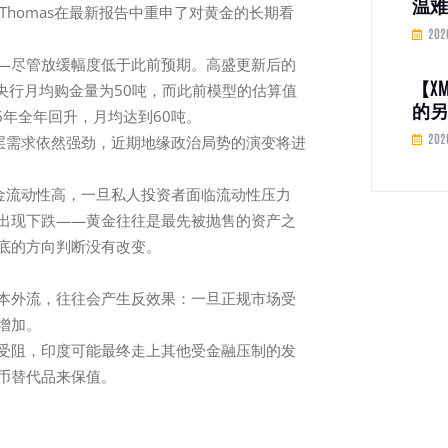
温难
 Thomas在最新报告中重申了对黄金的长期看
五年
202
加息
—尽管放缓幅度低于此前预期。高盛更新后的
【X
3月央行月均购金量为50吨，而此前模型的估算值
的另
026年全年回升，月均达到60吨。
收C
202
底层需求依然强劲，近期地缘政治局势的演变将进
效 
黄金流动性高，一旦私人投资者面临流动性压力
出现下跌——黄金往往是最先被抛售的资产之
底的方向判断没有改变。
本外流，往往会产生反效果：一旦正规市场受
增加。
受阻，印度可能最终走上其他受金融压制的发
币替代品来保值。