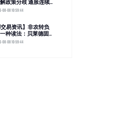
解政策分歧 通胀连续
高于目标 美联储支持
6-08-08 10:59:44
阵营扩大
M交易资讯】非农转负
一种读法：贝莱德固
IO称AI正让就业数据失
6-08-08 10:59:44
加息“已无意义”