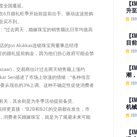
【X
度全国蔓延。
升至
在6月婚礼旺季开始前提前出手。驱动这波抢购
股反
202
至买不到。
投资
e表示：“过去两天，婚嫁珠宝的销售额比日常均值高
口
【X
目前
os Alukkas连锁珠宝商董事总经理
权保
202
1月至12月的婚礼提前购金，因为他们担心政府可能会禁
港为
保险
【X
Bazaar)，交易商估计过去两天销售额上涨约
潮，
vankar Sen描述了市场上弥漫的情绪：“各种传言
弹”
202
T)要从现在的3%上调。这种不确定性促使消费者
一现
【X
季有关，其余则是为冬季活动提前备货。
机械
hta说得更直接：“B2B和B2C的交易都在发生，市
销售
202
，消费者买婚嫁珠宝，就是为了规避未来可能
比增
【X