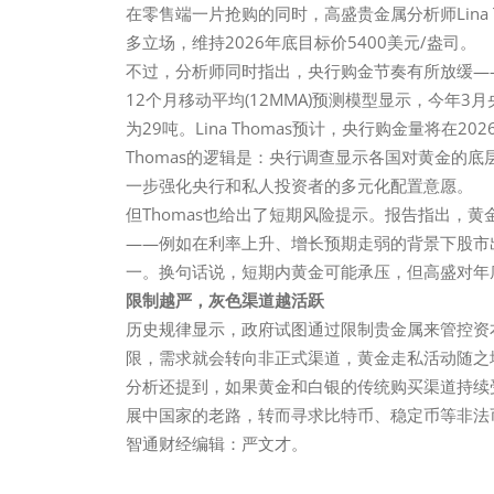
在零售端一片抢购的同时，高盛贵金属分析师Lina
多立场，维持2026年底目标价5400美元/盎司。
不过，分析师同时指出，央行购金节奏有所放缓—
12个月移动平均(12MMA)预测模型显示，今年
为29吨。Lina Thomas预计，央行购金量将在2
Thomas的逻辑是：央行调查显示各国对黄金的
一步强化央行和私人投资者的多元化配置意愿。
但Thomas也给出了短期风险提示。报告指出，
——例如在利率上升、增长预期走弱的背景下股市
一。换句话说，短期内黄金可能承压，但高盛对年
限制越严，灰色渠道越活跃
历史规律显示，政府试图通过限制贵金属来管控资
限，需求就会转向非正式渠道，黄金走私活动随之
分析还提到，如果黄金和白银的传统购买渠道持续
展中国家的老路，转而寻求比特币、稳定币等非法
智通财经编辑：严文才。