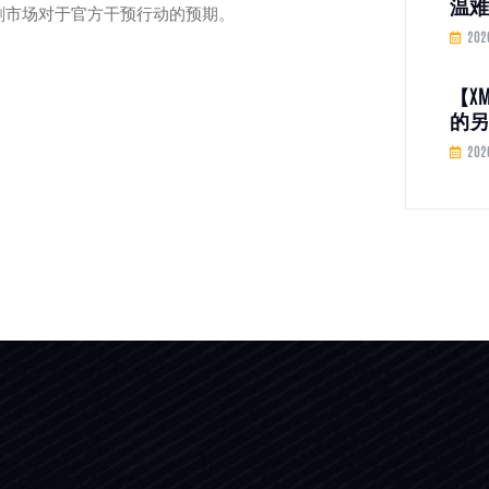
温难
加剧市场对于官方干预行动的预期。
五年
202
加息
【X
的另
收C
202
效 