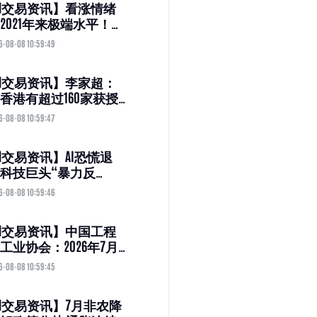
M交易资讯】看涨情绪
2021年来极端水平！美
弹之际美银泼冷水：
6-08-08 10:59:49
者应降低风险资产敞
M交易资讯】李家超：
香港有超过160家获授
险公司 包括三家以香
6-08-08 10:59:47
集团监管基地的国际
集团
M交易资讯】AI恐慌退
科技巨头“暴力反
：是王者归来还是昙花
6-08-08 10:59:46
？
M交易资讯】中国工程
工业协会：2026年7月
各类挖掘机19521台 同
6-08-08 10:59:45
长13.9%
M交易资讯】7月非农降