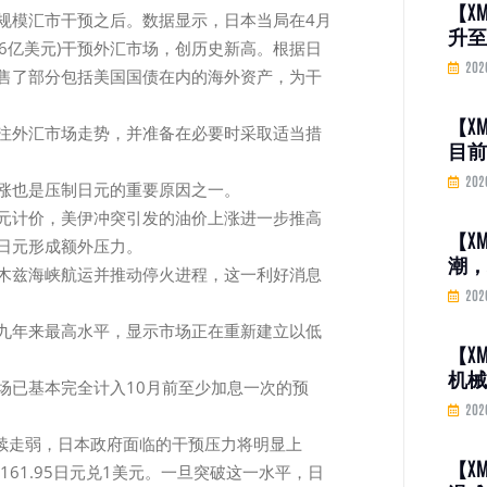
【X
规模汇市干预之后。数据显示，日本当局在4月
升至
约736亿美元)干预外汇市场，创历史新高。根据日
股反
202
售了部分包括美国国债在内的海外资产，为干
投资
口
【X
注外汇市场走势，并准备在必要时采取适当措
目前
权保
202
涨也是压制日元的重要原因之一。
港为
元计价，美伊冲突引发的油价上涨进一步推高
保险
【X
日元形成额外压力。
潮，
木兹海峡航运并推动停火进程，这一利好消息
弹”
202
一现
九年来最高水平，显示市场正在重新建立以低
【X
机械
场已基本完全计入10月前至少加息一次的预
销售
202
比增
持续走弱，日本政府面临的干预压力将明显上
【X
161.95日元兑1美元。一旦突破这一水平，日