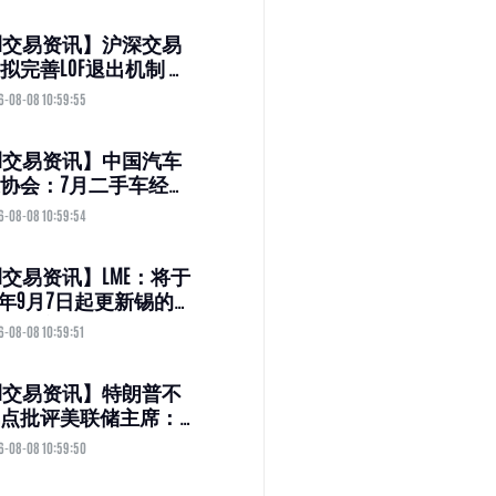
M交易资讯】沪深交易
拟完善LOF退出机制 商
LOF、QDII LOF最晚
6-08-08 10:59:55
27年底终止上市
M交易资讯】中国汽车
协会：7月二手车经理
数为40.1% 同比下降1.6
6-08-08 10:59:54
分点
M交易资讯】LME：将于
26年9月7日起更新锡的收
计算方式
6-08-08 10:59:51
M交易资讯】特朗普不
点批评美联储主席：
压力转向整个理事会
6-08-08 10:59:50