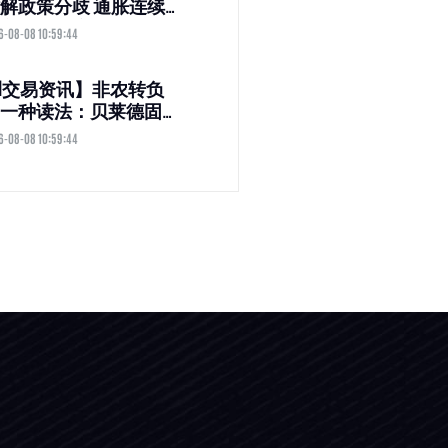
解政策分歧 通胀连续
高于目标 美联储支持
6-08-08 10:59:44
阵营扩大
M交易资讯】非农转负
一种读法：贝莱德固
IO称AI正让就业数据失
6-08-08 10:59:44
加息“已无意义”