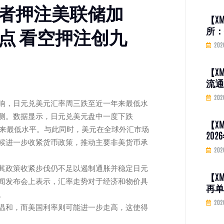
资者押注美联储加
【X
点 看空押注创九
所：
品期货
202
20
【X
流通
人指
202
响，日元兑美元汇率周三跌至近一年来最低水
个百
测。数据显示，日元兑美元盘中一度下跌
【X
年7月以来最低水平。与此同时，美元在全球外汇市场
20
候进一步收紧货币政策，推动主要非美货币承
盘价
202
其政策收紧步伐仍不足以遏制通胀并稳定日元
【X
闻发布会上表示，汇率走势对于经济和物价具
再单
。
降息
202
温和，而美国利率则可能进一步走高，这使得