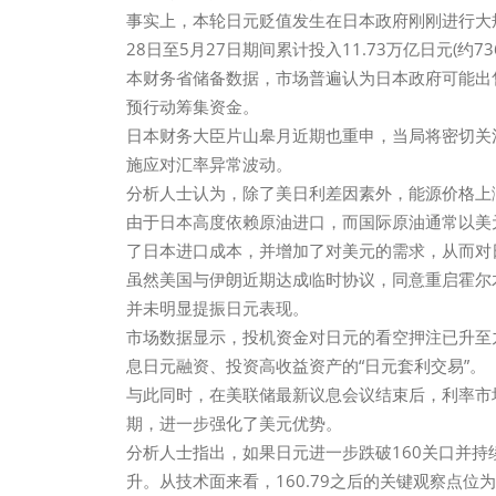
事实上，本轮日元贬值发生在日本政府刚刚进行大
28日至5月27日期间累计投入11.73万亿日元(
本财务省储备数据，市场普遍认为日本政府可能出
预行动筹集资金。
日本财务大臣片山皋月近期也重申，当局将密切关
施应对汇率异常波动。
分析人士认为，除了美日利差因素外，能源价格上
由于日本高度依赖原油进口，而国际原油通常以美
了日本进口成本，并增加了对美元的需求，从而对
虽然美国与伊朗近期达成临时协议，同意重启霍尔
并未明显提振日元表现。
市场数据显示，投机资金对日元的看空押注已升至
息日元融资、投资高收益资产的“日元套利交易”。
与此同时，在美联储最新议息会议结束后，利率市
期，进一步强化了美元优势。
分析人士指出，如果日元进一步跌破160关口并
升。从技术面来看，160.79之后的关键观察点位为