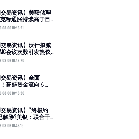
M交易资讯】美联储理
克称通胀持续高于目
久控制难度越大 重申
6-08-06 10:46:21
时将支持加息
M交易资讯】沃什拟减
OMC会议次数引发热议
人士：市场波动或加
6-08-06 10:46:20
但交易机会也将增加
M交易资讯】全面
MO！高盛资金流向专
期权成交量创历史新
6-08-06 10:46:20
美股正上演“疯狂追
M交易资讯】“终极约
已解除?美银：联合干
日元年内有望反弹约
6-08-06 10:46:19