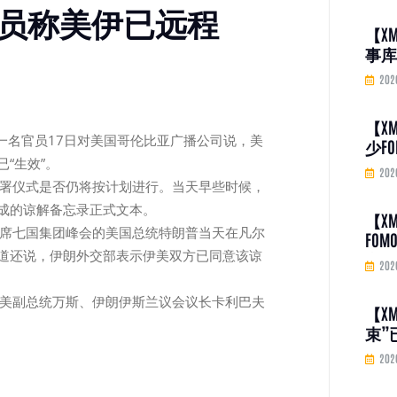
官员称美伊已远程
【X
事库
标越
202
必要
【X
白宫一名官员17日对美国哥伦比亚广播公司说，美
少F
“生效”。
分析
202
剧 
签署仪式是否仍将按计划进行。当天早些时候，
成的谅解备忘录正式文本。
【X
出席七国集团峰会的美国总统特朗普当天在凡尔
FO
道还说，伊朗外交部表示伊美双方已同意该谅
家：
202
高，
涨”
和美副总统万斯、伊朗伊斯兰议会议长卡利巴夫
【X
束”
预后
202
6%