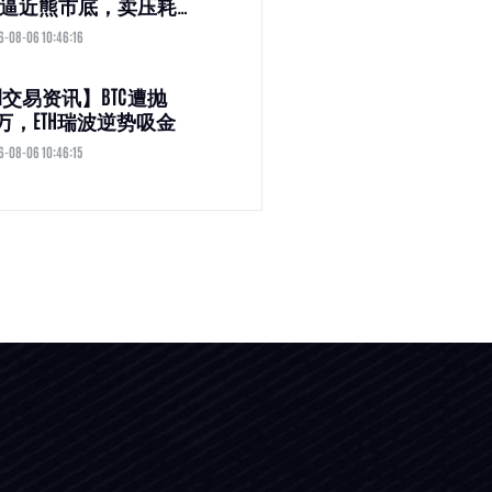
%逼近熊市底，卖压耗
号现？
6-08-06 10:46:16
M交易资讯】BTC遭抛
53万，ETH瑞波逆势吸金
6-08-06 10:46:15