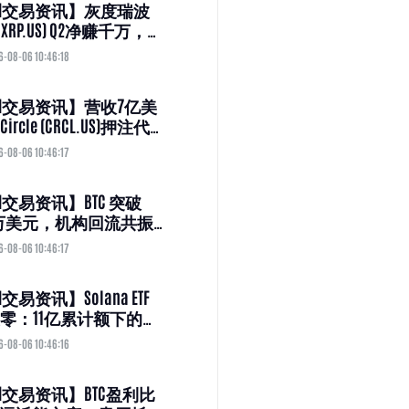
M交易资讯】灰度瑞波
 (GXRP.US) Q2净赚千万，
却蒸发1680万
6-08-06 10:46:18
M交易资讯】营收7亿美
ircle (CRCL.US)押注代
取代投机
6-08-06 10:46:17
M交易资讯】BTC 突破
5 万美元，机构回流共振
利好
6-08-06 10:46:17
交易资讯】Solana ETF
零：11亿累计额下的资
忧
6-08-06 10:46:16
M交易资讯】BTC盈利比