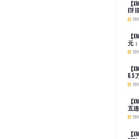
【X
ETF
市值
202
【X
元：C
币化
202
【X
6.
宏观
202
【XM
五连
金隐
202
【X